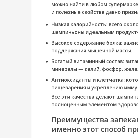
можно найти в любом супермарке
и полезные свойства давно призн
Низкая калорийность:
всего около
шампиньоны идеальным продуктом
Высокое содержание белка:
важно
поддержания мышечной массы.
Богатый витаминный состав:
витам
минералы — калий, фосфор, желез
Антиоксиданты и клетчатка:
кото
пищеварения и укреплению имму
Все эти качества делают шампин
полноценным элементом здорово
Преимущества запекан
именно этот способ п