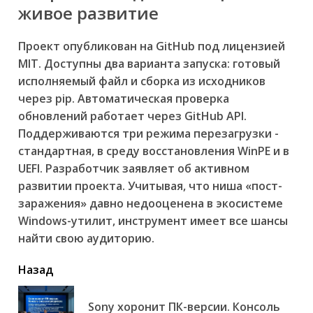
живое развитие
Проект опубликован на GitHub под лицензией
MIT. Доступны два варианта запуска: готовый
исполняемый файл и сборка из исходников
через pip. Автоматическая проверка
обновлений работает через GitHub API.
Поддерживаются три режима перезагрузки -
стандартная, в среду восстановления WinPE и в
UEFI. Разработчик заявляет об активном
развитии проекта. Учитывая, что ниша «пост-
заражения» давно недооценена в экосистеме
Windows-утилит, инструмент имеет все шансы
найти свою аудиторию.
читать
Назад
еще
Sony хоронит ПК-версии. Консоль
Пр