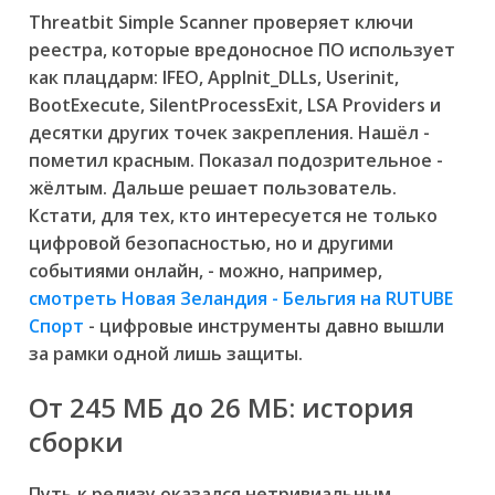
Threatbit Simple Scanner проверяет ключи
реестра, которые вредоносное ПО использует
как плацдарм: IFEO, AppInit_DLLs, Userinit,
BootExecute, SilentProcessExit, LSA Providers и
десятки других точек закрепления. Нашёл -
пометил красным. Показал подозрительное -
жёлтым. Дальше решает пользователь.
Кстати, для тех, кто интересуется не только
цифровой безопасностью, но и другими
событиями онлайн, - можно, например,
смотреть Новая Зеландия - Бельгия на RUTUBE
Спорт
- цифровые инструменты давно вышли
за рамки одной лишь защиты.
От 245 МБ до 26 МБ: история
сборки
Путь к релизу оказался нетривиальным.