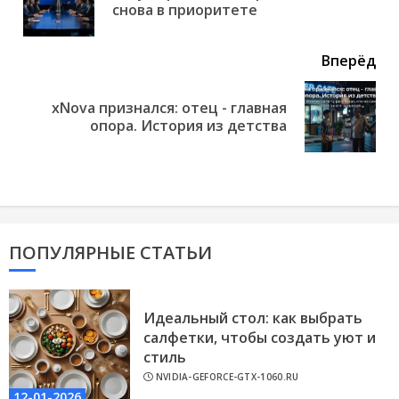
снова в приоритете
но
Вперёд
xNova признался: отец - главная
Next
опора. История из детства
post:
ПОПУЛЯРНЫЕ СТАТЬИ
Идеальный стол: как выбрать
салфетки, чтобы создать уют и
стиль
NVIDIA-GEFORCE-GTX-1060.RU
12-01-2026