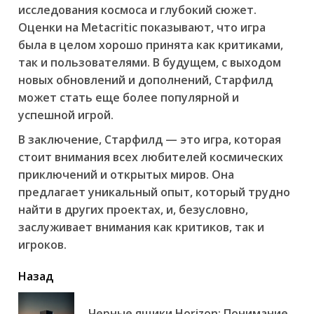
исследования космоса и глубокий сюжет.
Оценки на Metacritic показывают, что игра
была в целом хорошо принята как критиками,
так и пользователями. В будущем, с выходом
новых обновлений и дополнений, Старфилд
может стать еще более популярной и
успешной игрой.
В заключение, Старфилд — это игра, которая
стоит внимания всех любителей космических
приключений и открытых миров. Она
предлагает уникальный опыт, который трудно
найти в других проектах, и, безусловно,
заслуживает внимания как критиков, так и
игроков.
читать
Назад
еще
Черные ящики Horizon: Понимание