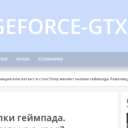
GEFORCE-GTX
НИЕ
NVIDIA
КУЛИНАРИЯ
люция или патент в стол?
Sony меняет кнопки геймпада. Революц
пки геймпада.