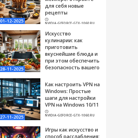
для себя новые
рецепты
01-12-2025
NVIDIA-GEFORCE-GTX-1060.RU
Искусство
кулинарии: как
приготовить
вкуснейшие блюда и
при этом обеспечить
безопасность вашего
28-11-2025
интернета
Как настроить VPN на
NVIDIA-GEFORCE-GTX-1060.RU
Windows: Простые
шаги для настройки
VPN на Windows 10/11
NVIDIA-GEFORCE-GTX-1060.RU
27-11-2025
Игры как искусство и
способ расслабления: