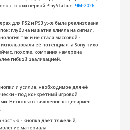
но с эпохи первой PlayStation.
ЧМ-2026
ерах для PS2 и PS3 уже была реализована
ок: глубина нажатия влияла на сигнал,
ология так и не стала массовой -
 использовали её потенциал, а Sony тихо
Сейчас, похоже, компания намерена
более гибкой реализацией.
ь
кнопки и усилие, необходимое для её
чески - под конкретный игровой
ами. Несколько заявленных сценариев
.
хностью - кнопка даёт тяжёлый,
ивление материала.