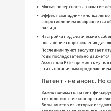
Мягкая поверхность - нажатие лёг
Эффект «западни» - кнопка легко 
сопротивлением возвращается об
пальца.
Настройка под физические особе
повышение сопротивления для л
Последний пункт заслуживает отд
годы последовательно движется 
Access для PS5 - прямое тому по
стать органичным продолжением 
Патент - не анонс. Но 
Важно понимать: патент фиксируе
технологические корпорации еже
большинство из которых оседают
воздержаться от громких выводо