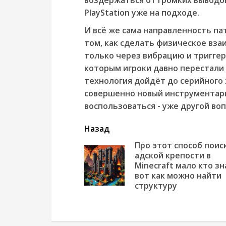
PlayStation уже на подходе.
И всё же сама направленность па
том, как сделать физическое вза
только через вибрацию и триггер
которым игроки давно перестали
технология дойдёт до серийного
совершенно новый инструментари
воспользоваться - уже другой воп
читать
Назад
еще
Про этот способ поис
адской крепости в
Minecraft мало кто зн
вот как можно найти
структуру