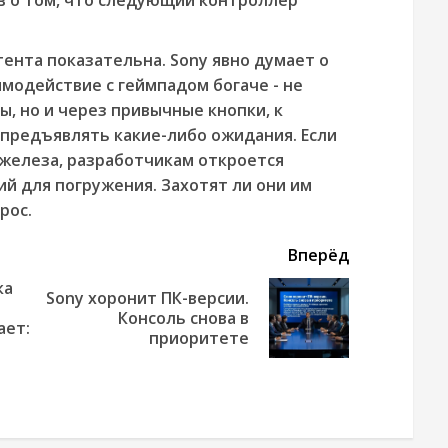
тента показательна. Sony явно думает о
имодействие с геймпадом богаче - не
ы, но и через привычные кнопки, к
 предъявлять какие-либо ожидания. Если
 железа, разработчикам откроется
й для погружения. Захотят ли они им
рос.
Вперёд
ка
Sony хоронит ПК-версии.
Next
Консоль снова в
Предыдущая
ает:
post:
приоритете
новость