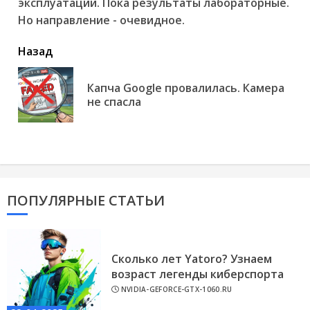
эксплуатации. Пока результаты лабораторные.
Но направление - очевидное.
читать
Назад
еще
Капча Google провалилась. Камера
Пр
не спасла
но
ПОПУЛЯРНЫЕ СТАТЬИ
Сколько лет Yatoro? Узнаем
возраст легенды киберспорта
NVIDIA-GEFORCE-GTX-1060.RU