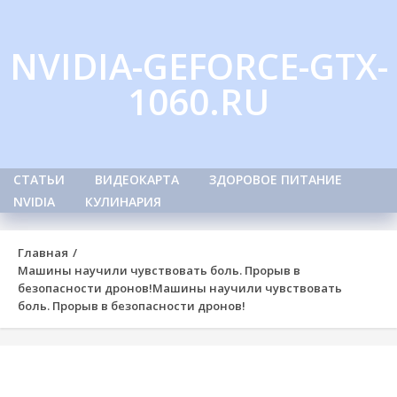
Skip
to
NVIDIA-GEFORCE-GTX-
content
1060.RU
СТАТЬИ
ВИДЕОКАРТА
ЗДОРОВОЕ ПИТАНИЕ
NVIDIA
КУЛИНАРИЯ
Главная
Машины научили чувствовать боль. Прорыв в
безопасности дронов!
Машины научили чувствовать
боль. Прорыв в безопасности дронов!