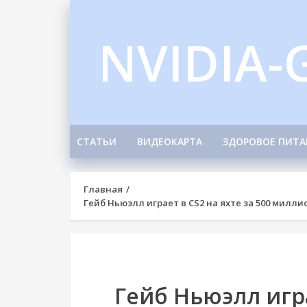
Skip
to
NVIDIA-
content
СТАТЬИ
ВИДЕОКАРТА
ЗДОРОВОЕ ПИТА
Главная
Гейб Ньюэлл играет в CS2 на яхте за 500 милли
Гейб Ньюэлл игра