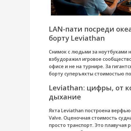
LAN-пати посреди океа
борту Leviathan
Снимок с людьми за ноутбуками 
взбудоражил игровое сообщество. Н
офисе и не на турнире. За гигант
борту суперъяхты стоимостью п
Leviathan: цифры, от 
дыхание
Яхта Leviathan построена верфью
Valve. Оценочная стоимость судна
просто транспорт. Это плавучая 