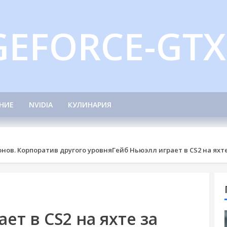
GEFORCE-GTX
НИЕ
NVIDIA
КУЛИНАРИЯ
онов. Корпоратив другого уровня
Гейб Ньюэлл играет в CS2 на яхт
ет в CS2 на яхте за