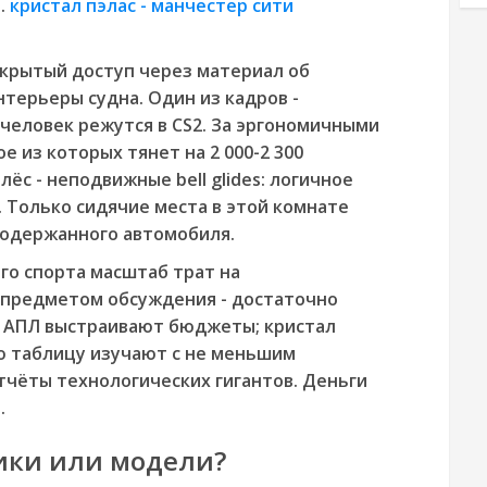
.
кристал пэлас - манчестер сити
ткрытый доступ через материал об
нтерьеры судна. Один из кадров -
 человек режутся в CS2. За эргономичными
е из которых тянет на 2 000-2 300
ёс - неподвижные bell glides: логичное
 Только сидячие места в этой комнате
одержанного автомобиля.
го спорта масштаб трат на
 предметом обсуждения - достаточно
ня АПЛ выстраивают бюджеты; кристал
ю таблицу изучают с не меньшим
тчёты технологических гигантов. Деньги
.
ники или модели?