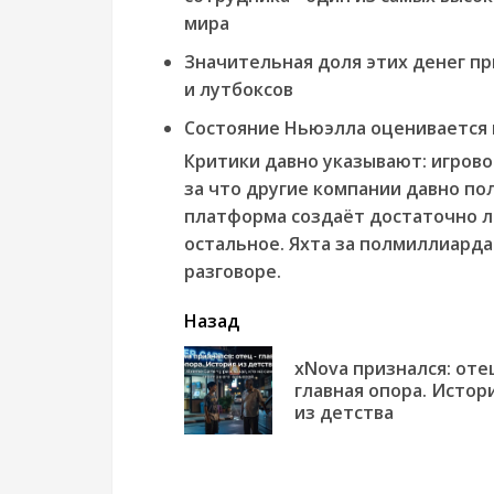
мира
Значительная доля этих денег п
и лутбоксов
Состояние Ньюэлла оценивается 
Критики давно указывают: игрово
за что другие компании давно по
платформа создаёт достаточно ло
остальное. Яхта за полмиллиарда
разговоре.
читать
Назад
еще
xNova признался: отец
главная опора. Истор
из детства