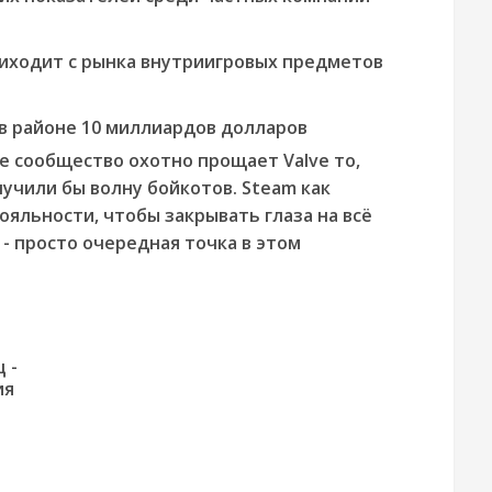
риходит с рынка внутриигровых предметов
в районе 10 миллиардов долларов
е сообщество охотно прощает Valve то,
лучили бы волну бойкотов. Steam как
яльности, чтобы закрывать глаза на всё
 - просто очередная точка в этом
 -
Предыдущая
ия
новость