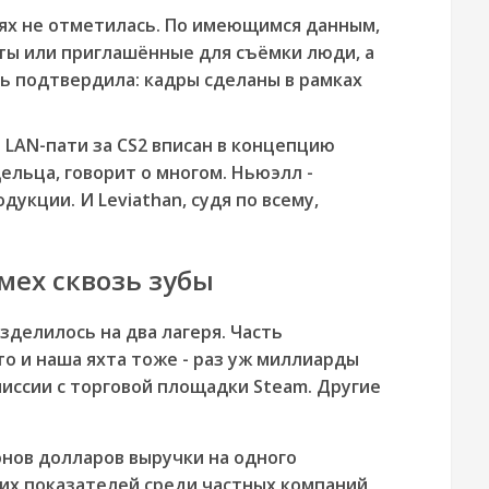
ях не отметилась. По имеющимся данным,
хты или приглашённые для съёмки люди, а
ь подтвердила: кадры сделаны в рамках
о LAN-пати за CS2 вписан в концепцию
ельца, говорит о многом. Ньюэлл -
укции. И Leviathan, судя по всему,
мех сквозь зубы
делилось на два лагеря. Часть
то и наша яхта тоже - раз уж миллиарды
миссии с торговой площадки Steam. Другие
онов долларов выручки на одного
ких показателей среди частных компаний