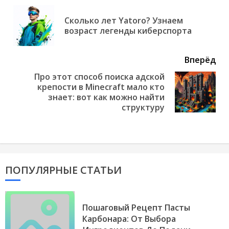
еще
Сколько лет Yatoro? Узнаем
Пр
возраст легенды киберспорта
но
Вперёд
Про этот способ поиска адской
крепости в Minecraft мало кто
Next
знает: вот как можно найти
post:
структуру
ПОПУЛЯРНЫЕ СТАТЬИ
Пошаговый Рецепт Пасты
Карбонара: От Выбора