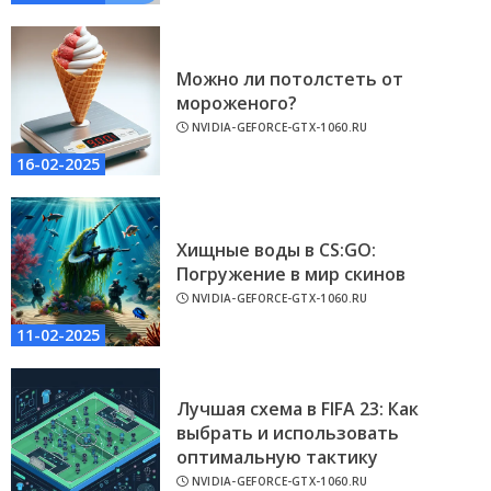
Можно ли потолстеть от
мороженого?
NVIDIA-GEFORCE-GTX-1060.RU
16-02-2025
Хищные воды в CS:GO:
Погружение в мир скинов
NVIDIA-GEFORCE-GTX-1060.RU
11-02-2025
Лучшая схема в FIFA 23: Как
выбрать и использовать
оптимальную тактику
NVIDIA-GEFORCE-GTX-1060.RU