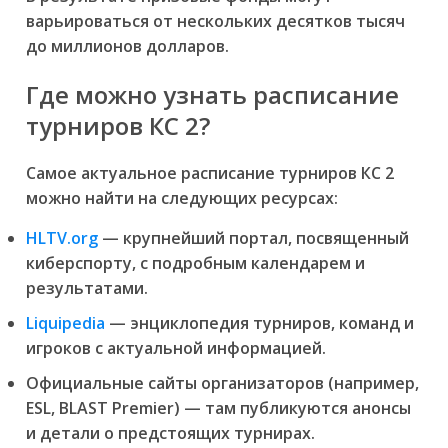
варьироваться от нескольких десятков тысяч
до миллионов долларов.
Где можно узнать расписание
турниров КС 2?
Самое актуальное расписание турниров КС 2
можно найти на следующих ресурсах:
HLTV.org
— крупнейший портал, посвященный
киберспорту, с подробным календарем и
результатами.
Liquipedia
— энциклопедия турниров, команд и
игроков с актуальной информацией.
Официальные сайты организаторов (например,
ESL, BLAST Premier) — там публикуются анонсы
и детали о предстоящих турнирах.