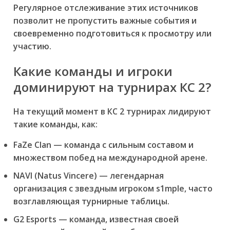
Регулярное отслеживание этих источников
позволит не пропустить важные события и
своевременно подготовиться к просмотру или
участию.
Какие команды и игроки
доминируют на турнирах КС 2?
На текущий момент в КС 2 турнирах лидируют
такие команды, как:
FaZe Clan
— команда с сильным составом и
множеством побед на международной арене.
NAVI (Natus Vincere)
— легендарная
организация с звездным игроком s1mple, часто
возглавляющая турнирные таблицы.
G2 Esports
— команда, известная своей