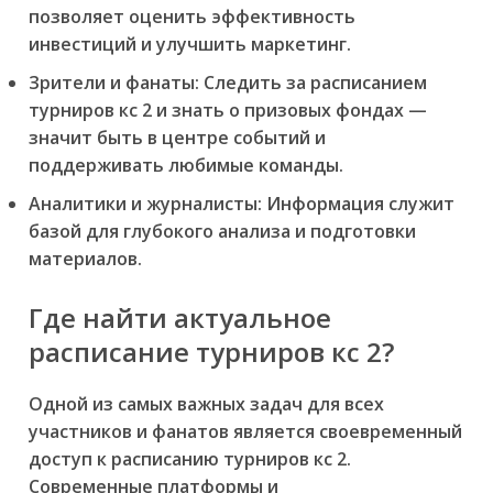
позволяет оценить эффективность
инвестиций и улучшить маркетинг.
Зрители и фанаты:
Следить за расписанием
турниров кс 2 и знать о призовых фондах —
значит быть в центре событий и
поддерживать любимые команды.
Аналитики и журналисты:
Информация служит
базой для глубокого анализа и подготовки
материалов.
Где найти актуальное
расписание турниров кс 2?
Одной из самых важных задач для всех
участников и фанатов является своевременный
доступ к расписанию турниров кс 2.
Современные платформы и