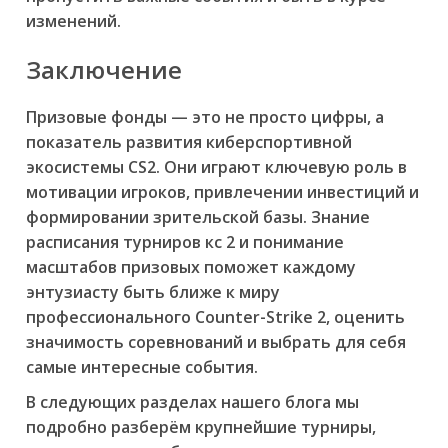
изменений.
Заключение
Призовые фонды — это не просто цифры, а
показатель развития киберспортивной
экосистемы CS2. Они играют ключевую роль в
мотивации игроков, привлечении инвестиций и
формировании зрительской базы. Знание
расписания турниров кс 2 и понимание
масштабов призовых поможет каждому
энтузиасту быть ближе к миру
профессионального Counter-Strike 2, оценить
значимость соревнований и выбрать для себя
самые интересные события.
В следующих разделах нашего блога мы
подробно разберём крупнейшие турниры,