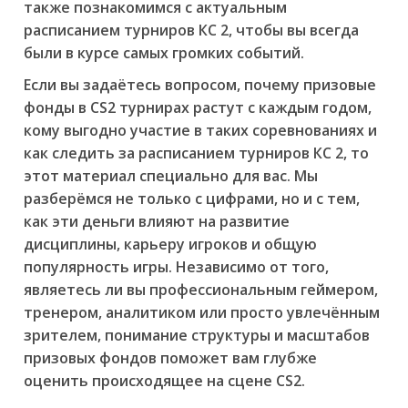
также познакомимся с актуальным
расписанием турниров КС 2, чтобы вы всегда
были в курсе самых громких событий.
Если вы задаётесь вопросом, почему призовые
фонды в CS2 турнирах растут с каждым годом,
кому выгодно участие в таких соревнованиях и
как следить за расписанием турниров КС 2, то
этот материал специально для вас. Мы
разберёмся не только с цифрами, но и с тем,
как эти деньги влияют на развитие
дисциплины, карьеру игроков и общую
популярность игры. Независимо от того,
являетесь ли вы профессиональным геймером,
тренером, аналитиком или просто увлечённым
зрителем, понимание структуры и масштабов
призовых фондов поможет вам глубже
оценить происходящее на сцене CS2.