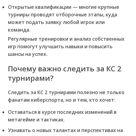
Открытые квалификации
— многие крупные
турниры проводят отборочные этапы, куда
может подать заявку любой игрок или
команда.
Регулярные тренировки и анализ собственных
игр помогут улучшить навыки и повысить
шансы на успех.
Почему важно следить за КС 2
турнирами?
Следить за КС 2 турнирами полезно не только
фанатам киберспорта, но и тем, кто хочет:
Оставаться в курсе последних изменений в
метагейме и тактиках.
Узнавать о новых талантах и перспективах на